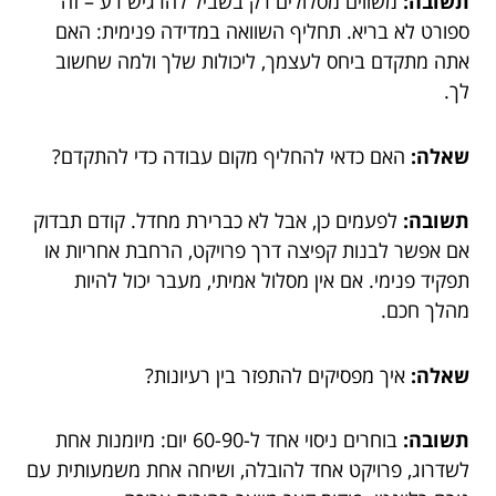
תשובה:
משווים מסלולים רק בשביל להרגיש רע – זה
ספורט לא בריא. תחליף השוואה במדידה פנימית: האם
אתה מתקדם ביחס לעצמך, ליכולות שלך ולמה שחשוב
לך.
שאלה:
האם כדאי להחליף מקום עבודה כדי להתקדם?
תשובה:
לפעמים כן, אבל לא כברירת מחדל. קודם תבדוק
אם אפשר לבנות קפיצה דרך פרויקט, הרחבת אחריות או
תפקיד פנימי. אם אין מסלול אמיתי, מעבר יכול להיות
מהלך חכם.
שאלה:
איך מפסיקים להתפזר בין רעיונות?
תשובה:
בוחרים ניסוי אחד ל-60-90 יום: מיומנות אחת
לשדרוג, פרויקט אחד להובלה, ושיחה אחת משמעותית עם