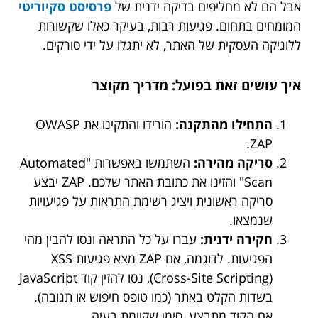
אבל הם לא מחליפים בדיקה ידנית של
פרסיסט סקיוריטי
המומחים בתחום
. פגיעות רבות, בעיקר כאלו שקשורות
ללוגיקה העסקית של האתר, לא יתגלו על ידי סורקים.
איך עושים זאת בפועל: מדריך מקוצר
התחילו מהתקנה:
הורידו והתקינו את OWASP
ZAP.
סריקה מהירה:
השתמשו באפשרות "Automated
Scan" והזינו את כתובת האתר שלכם. ZAP יבצע
סריקה ראשונית ויציג רשימת התראות על פגיעויות
שנמצאו.
חקירה ידנית:
עברו על כל התראה ונסו להבין מהי
הפגיעות. לדוגמה, אם ZAP מצא פגיעות XSS
(Cross-Site Scripting), נסו להזין קוד JavaScript
בשדות הקלט באתר (כמו טופס חיפוש או תגובה).
אם הקוד מתבצע, סימן שקיימת בעיה.