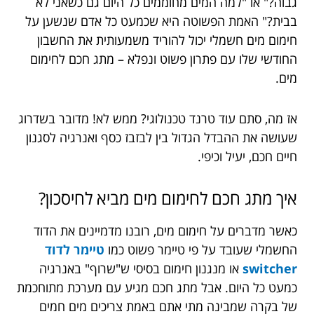
גבוה?" או "למה המים מחוממים כל היום גם כשאני לא
בבית?" האמת הפשוטה היא שכמעט כל אדם שנשען על
חימום מים חשמלי יכול להוריד משמעותית את החשבון
החודשי שלו עם פתרון פשוט ונפלא – מתג חכם לחימום
מים.
אז מה, סתם עוד טרנד טכנולוגי? ממש לא! מדובר בשדרוג
שעושה את ההבדל הגדול בין לבזבז כסף ואנרגיה לסגנון
חיים חכם, יעיל וכיפי.
איך מתג חכם לחימום מים מביא לחיסכון?
כאשר מדברים על חימום מים, רובנו מדמיינים את הדוד
החשמלי שעובד על פי טיימר פשוט כמו
טיימר לדוד
switcher
או מנגנון חימום בסיסי ש"שרוף" באנרגיה
כמעט כל היום. אבל מתג חכם מגיע עם מערכת מתוחכמת
של בקרה שמבינה מתי אתם באמת צריכים מים חמים