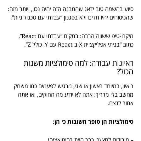
סיוע בהשמה טוב ידאג שהמבנה הזה יהיה נכון, ויותר מזה:
שהניסוחים יהיו חדים ולא בסגנון “עבדתי עם טכנולוגיות”.
מיקרו-טיפ ששווה הרבה: במקום “עבדתי עם React”,
כתוב “בניתי אפליקציית X ב-React עם Y, כולל Z”.
ראיונות עבודה: למה סימולציות משנות
הכול?
ריאיון, במיוחד ראשון או שני, מרגיש לפעמים כמו משחק
מחשב בלי מדריך: אתה לא יודע מה החוקים, ואז אתה
אמור לנצח.
סימולציות הן סופר חשובות כי הן:
– מורידות לחץ (כי כבר היית בסיטואציה)